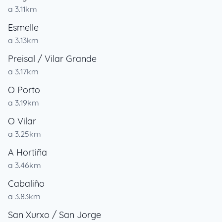
a 3.11km
Esmelle
a 3.13km
Preisal / Vilar Grande
a 3.17km
O Porto
a 3.19km
O Vilar
a 3.25km
A Hortiña
a 3.46km
Cabaliño
a 3.83km
San Xurxo / San Jorge