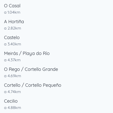
O Casal
a 1.04km
A Hortiña
a 2.82km
Castelo
a 3.40km
Meirás / Playa do Río
a 4.37km
O Rego / Cortello Grande
a 4.69km
Cortello / Cortello Pequeño
a 4.74km
Cecilio
a 4.88km