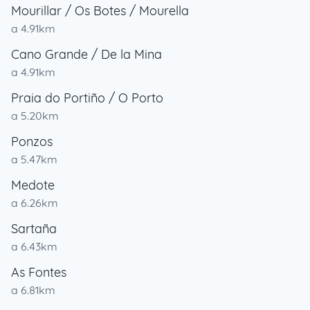
Mourillar / Os Botes / Mourella
a 4.91km
Cano Grande / De la Mina
a 4.91km
Praia do Portiño / O Porto
a 5.20km
Ponzos
a 5.47km
Medote
a 6.26km
Sartaña
a 6.43km
As Fontes
a 6.81km