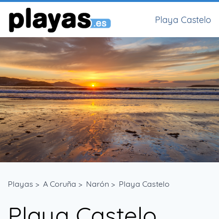
Playa Castelo
Playas
>
A Coruña
>
Narón
>
Playa Castelo
Playa Castelo