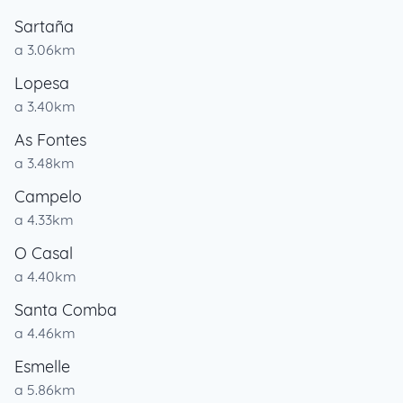
Sartaña
a 3.06km
Lopesa
a 3.40km
As Fontes
a 3.48km
Campelo
a 4.33km
O Casal
a 4.40km
Santa Comba
a 4.46km
Esmelle
a 5.86km