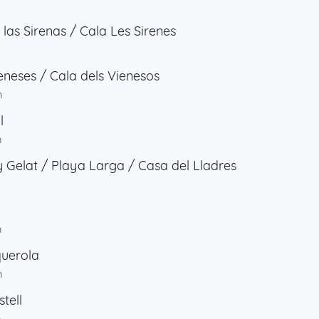
 las Sirenas / Cala Les Sirenes
eneses / Cala dels Vienesos
m
l
m
y Gelat / Playa Larga / Casa del Lladres
m
querola
m
tell
m