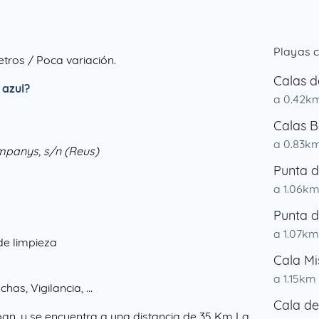
Playas c
tros / Poca variación.
Calas d
 azul?
a 0.42k
Calas B
a 0.83k
ompanys, s/n (Reus)
Punta d
a 1.06k
Punta d
a 1.07km
 de limpieza
Cala Mi
a 1.15km
as, Vigilancia, ...
Cala del
Joan, y se encuentra a una distancia de 35 Km La