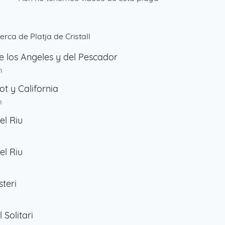
erca de Platja de Cristall
e los Angeles y del Pescador
m
ot y California
m
el Riu
m
el Riu
steri
 Solitari