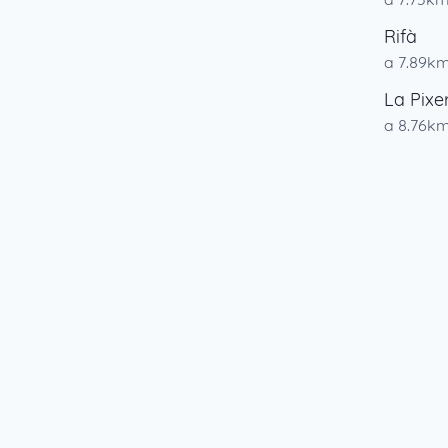
Rifà
a 7.89k
La Pixe
a 8.76k