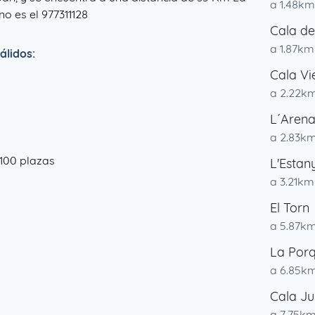
a 1.48km
no es el 977311128
Cala de
a 1.87km
álidos:
Cala Vi
a 2.22k
L´Arena
a 2.83k
 100 plazas
L'Estan
a 3.21km
El Torn
a 5.87k
La Por
a 6.85k
Cala Jus
a 7.75k