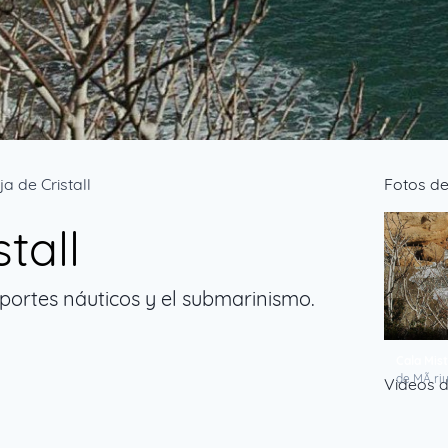
a de Cristall
Fotos de
tall
portes náuticos y el submarinismo.
Cala Mist
de MÃ ri
Videos de