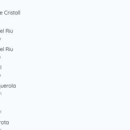
e Cristall
el Riu
m
el Riu
m
l
m
querola
m
m
rota
m