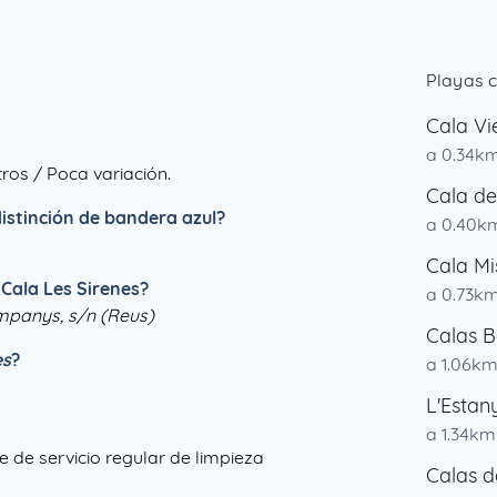
Playas c
Cala Vi
a 0.34k
ros / Poca variación.
Cala del
distinción de bandera azul?
a 0.40k
Cala Mi
 Cala Les Sirenes?
a 0.73k
ompanys, s/n (Reus)
Calas B
es
?
a 1.06k
L'Estan
a 1.34km
ne de servicio regular de limpieza
Calas d