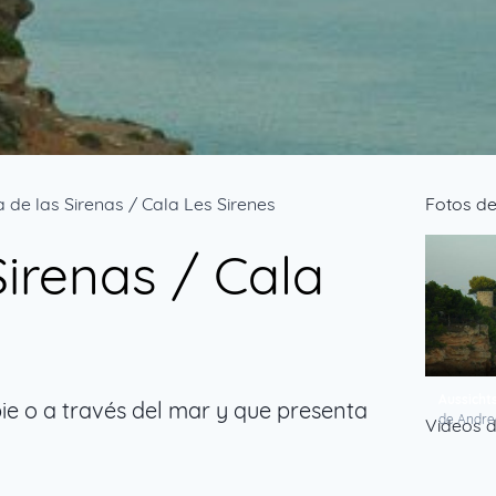
 de las Sirenas / Cala Les Sirenes
Fotos de
Sirenas / Cala
Aussicht
ie o a través del mar y que presenta
de Andre
Videos d