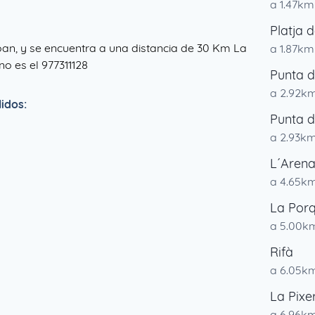
a 1.47km
Platja d
Joan, y se encuentra a una distancia de 30 Km La
a 1.87km
no es el 977311128
Punta d
a 2.92k
idos:
Punta d
a 2.93k
L´Arena
a 4.65k
La Por
a 5.00k
Rifà
a 6.05k
La Pixe
a 6.96k