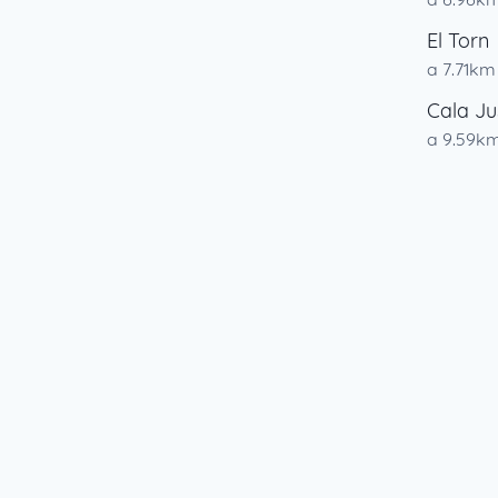
El Torn
a 7.71km
Cala Jus
a 9.59k