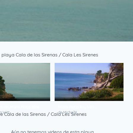
 playa Cala de las Sirenas / Cala Les Sirenes
sturm Miami Platja 2006
Miami Platja Bay 1-BS-
a Witt
de Micha74
e Cala de las Sirenas / Cala Les Sirenes
Aún no tenemos videos de esta playa