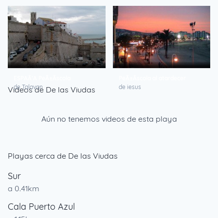
Piazzetta di notte a Peniscola
Penyiscola
de â™¥ stazio vinicio
de marathoniano
ESPAÃ‘A PeÃ±Ã­scola
PeÃ±Ã­scola al atardecer
de Talavan
de iesus
Videos de De las Viudas
Aún no tenemos videos de esta playa
Playas cerca de De las Viudas
Sur
a 0.41km
Cala Puerto Azul