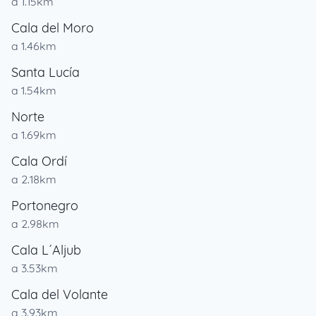
a 1.15km
Cala del Moro
a 1.46km
Santa Lucía
a 1.54km
Norte
a 1.69km
Cala Ordí
a 2.18km
Portonegro
a 2.98km
Cala L´Aljub
a 3.53km
Cala del Volante
a 3.93km