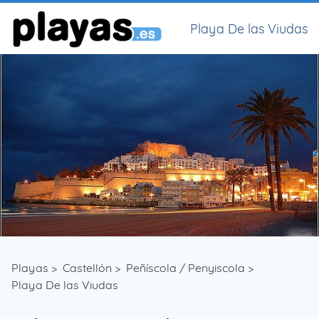
Playa De las Viudas
Playas
>
Castellón
>
Peñíscola / Penyiscola
>
Playa De las Viudas