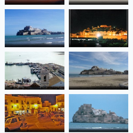
Peniscola
PeÃ±iscola 1452 Â© (Foto_Seb)
de dominik kawan
de Â© www.fotoseb.es -
Sebastien Pigneur Jans
PeÃ±Ã­scola
PeÃ±iscola 1994
de Alberto Asensio
de durandarte (ON-OFF)
El Puerto
PeÃ±iscola desde la playa
de iesus
de Framusa