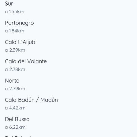
Sur
a 1.55km
Portonegro
a 1.84km
Cala L´Aljub
a 2.39km
Cala del Volante
a 2.78km
Norte
a 2.79km
Cala Badún / Madún
a 4.42km
Del Russo
a 6.22km