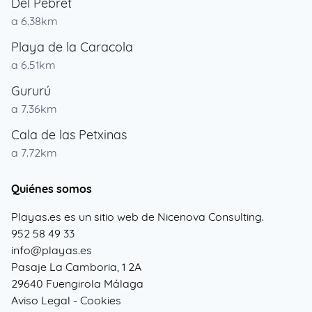
Del Pebret
a 6.38km
Playa de la Caracola
a 6.51km
Gururú
a 7.36km
Cala de las Petxinas
a 7.72km
Quiénes somos
Playas.es es un sitio web de Nicenova Consulting.
952 58 49 33
info@playas.es
Pasaje La Camboria, 1 2A
29640 Fuengirola Málaga
Aviso Legal
-
Cookies