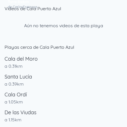
Torre Badum
de CarlosEspinosa
Videos de Cala Puerto Azul
Aún no tenemos videos de esta playa
Playas cerca de Cala Puerto Azul
Cala del Moro
a 0.31km
Santa Lucía
a 0.39km
Cala Ordí
a 1.05km
De las Viudas
a 1.15km