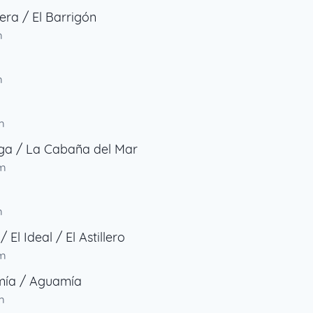
era / El Barrigón
m
m
m
ga / La Cabaña del Mar
km
m
/ El Ideal / El Astillero
km
ía / Aguamía
m