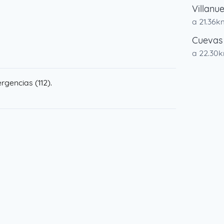
Villanu
a 21.36k
Cuevas
a 22.30
rgencias (112).