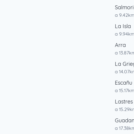
Salmori
a 9.42k
La Isla
a 9.94k
Arra
a 13.87k
La Grie
a 14.07
Escañu
a 15.17k
Lastres 
a 15.29
Guadam
a 17.38k