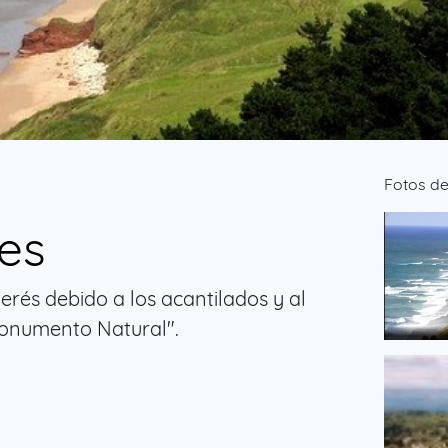
Fotos d
es
erés debido a los acantilados y al
Monumento Natural".
Playa de
de PAÃ‘