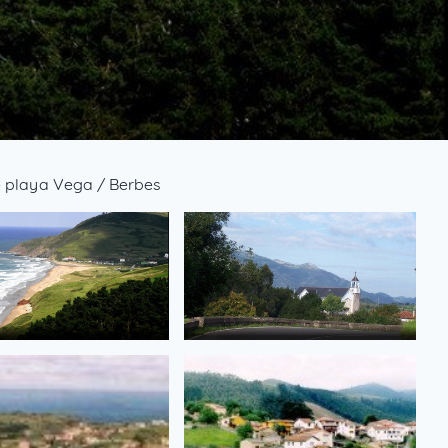
e playa Vega / Berbes
 Vega.
Iglesia de Santa Maria en Berbes.
EDA
de jetxea