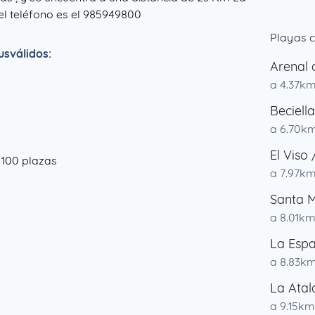
 el teléfono es el 985949800
Playas c
sválidos:
Arenal 
a 4.37k
Beciella
a 6.70k
El Viso
e 100 plazas
a 7.97k
Santa 
a 8.01k
La Esp
a 8.83k
La Ata
a 9.15km