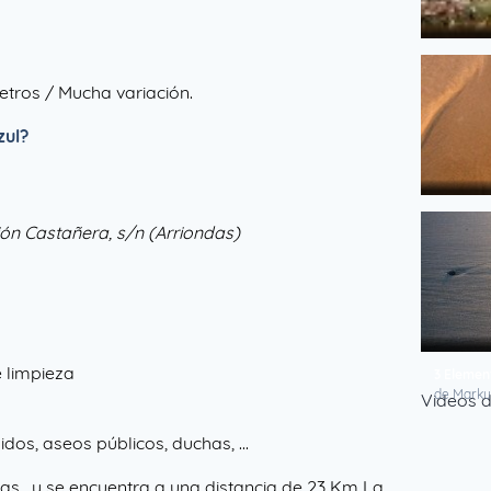
Berbes d
de El Sil
etros / Mucha variación.
zul?
kleine We
ión Castañera, s/n (Arriondas)
de Marku
e limpieza
3 Elemen
de Marku
Videos 
dos, aseos públicos, duchas, ...
ias , y se encuentra a una distancia de 23 Km La