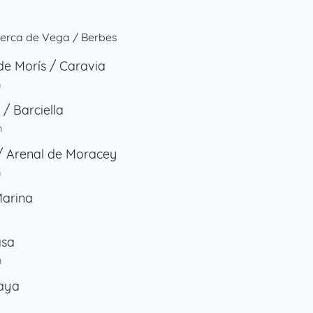
erca de Vega / Berbes
de Morís / Caravia
m
 / Barciella
m
 / Arenal de Moracey
m
Marina
m
asa
m
laya