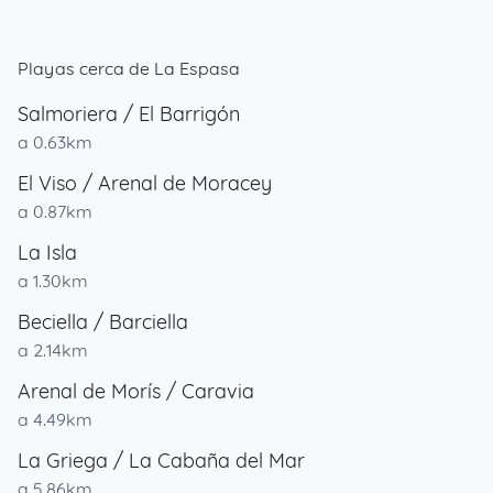
Playas cerca de La Espasa
Salmoriera / El Barrigón
a 0.63km
El Viso / Arenal de Moracey
a 0.87km
La Isla
a 1.30km
Beciella / Barciella
a 2.14km
Arenal de Morís / Caravia
a 4.49km
La Griega / La Cabaña del Mar
a 5.86km