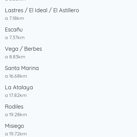
Lastres / El Ideal / El Astillero
a 7.18km
Escañu
a 7.37km
Vega / Berbes
a 8.83km
Santa Marina
a 16.68km
La Atalaya
a 17.82km
Rodiles
a 19.28km
Misiego
a 19.72km