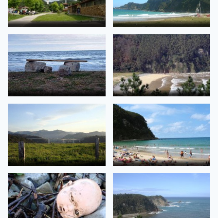
San Pedro de la Rivera
Playa San Pedro
de magoncan
de PGS
Asturias- playa de San Pedro
Playa de San Pedro
de la Ribera
de estudiooberon.com
de estudiooberon.com
Puente desde Salamir
San Pedro de la Ribera, playa
de estudiooberon.com
de magoncan