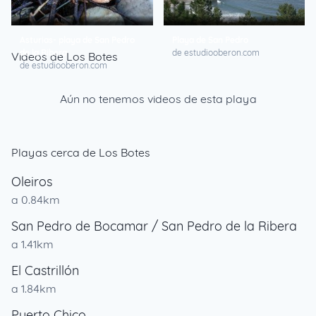
Asturias- playa de San Pedro
Playa de San Pedro
de la Ribera
de estudiooberon.com
Videos de Los Botes
de estudiooberon.com
Aún no tenemos videos de esta playa
Playas cerca de Los Botes
Oleiros
a 0.84km
San Pedro de Bocamar / San Pedro de la Ribera
a 1.41km
El Castrillón
a 1.84km
Puerto Chico