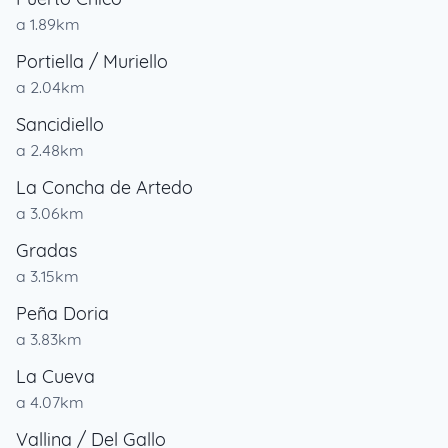
a 1.89km
Portiella / Muriello
a 2.04km
Sancidiello
a 2.48km
La Concha de Artedo
a 3.06km
Gradas
a 3.15km
Peña Doria
a 3.83km
La Cueva
a 4.07km
Vallina / Del Gallo