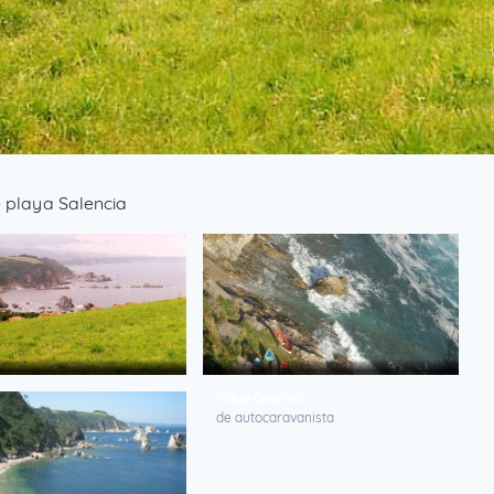
 playa Salencia
 Silencio
Playa Gueirua
 portoles
de autocaravanista