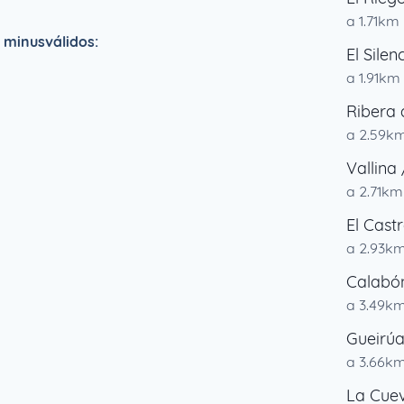
a 1.71km
 minusválidos:
El Silen
a 1.91km
Ribera 
a 2.59k
Vallina 
a 2.71km
El Cast
a 2.93k
Calabó
a 3.49k
Gueirúa
a 3.66k
La Cue