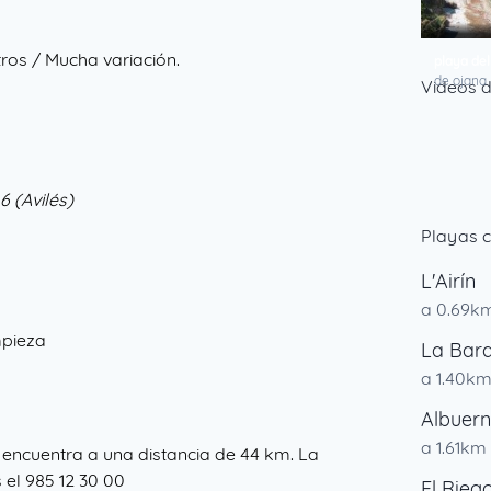
ros / Mucha variación.
playa del
de ojana
Videos d
6 (Avilés)
Playas c
L'Airín
a 0.69k
mpieza
La Bar
a 1.40k
Albuer
a 1.61km
e encuentra a una distancia de 44 km. La
s el 985 12 30 00
El Rieg