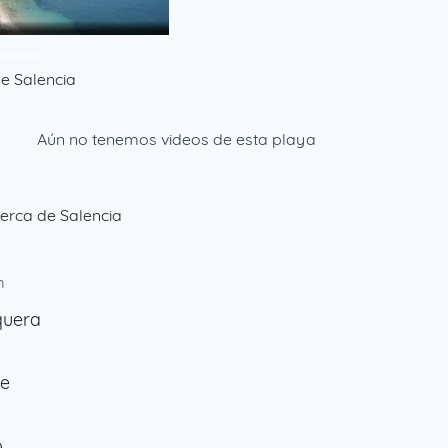
 silencio
e Salencia
Aún no tenemos videos de esta playa
erca de Salencia
m
quera
m
ne
o