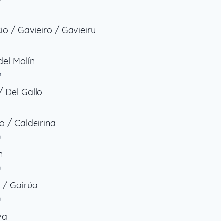
cio / Gavieiro / Gavieiru
del Molín
m
/ Del Gallo
ro / Caldeirina
m
n
m
 / Gairúa
m
va