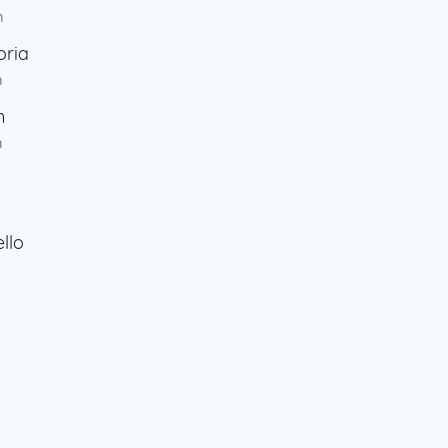
m
oria
m
n
m
llo