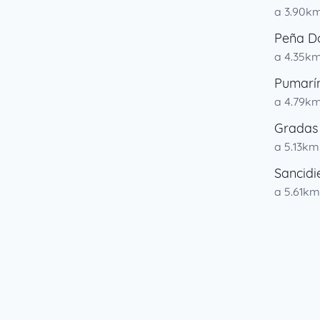
a 3.90k
Peña D
a 4.35k
Pumarí
a 4.79k
Gradas
a 5.13km
Sancidie
a 5.61km