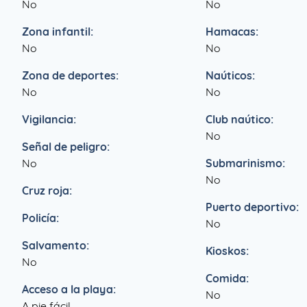
No
No
Zona infantil:
Hamacas:
No
No
Zona de deportes:
Naúticos:
No
No
Vigilancia:
Club naútico:
No
Señal de peligro:
No
Submarinismo:
No
Cruz roja:
Puerto deportivo:
Policía:
No
Salvamento:
Kioskos:
No
Comida:
Acceso a la playa:
No
A pie fácil