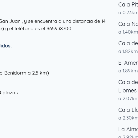
Cala Pi
a 0.73k
 San Juan , y se encuentra a una distancia de 14
Cala No
te) y el teléfono es el 965938700
a 1.40k
Cala de
idos:
a 1.82km
El Ame
a 1.89km
nte-Benidorm a 2,5 km)
Cala de
Llomes 
0 plazas
a 2.07k
Cala Ll
a 2.30k
La Alm
a 2.92k