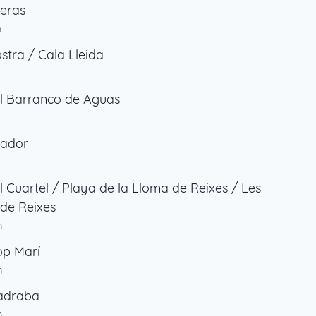
teras
m
stra / Cala Lleida
m
l Barranco de Aguas
rador
l Cuartel / Playa de la Lloma de Reixes / Les
de Reixes
m
op Marí
m
adraba
m