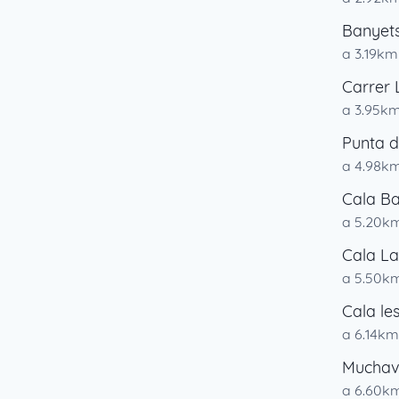
Banyets
a 3.19km
Carrer 
a 3.95k
Punta d
a 4.98k
Cala Ba
a 5.20k
Cala L
a 5.50k
Cala le
a 6.14km
Muchav
a 6.60k