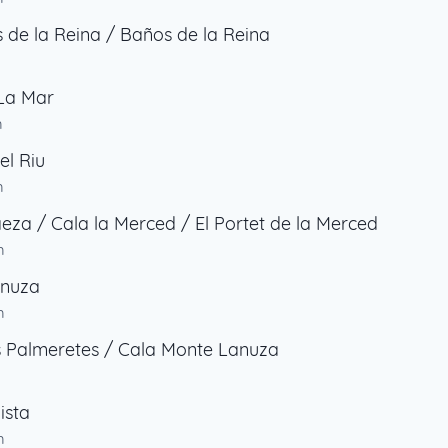
 de la Reina / Baños de la Reina
La Mar
m
el Riu
m
eza / Cala la Merced / El Portet de la Merced
m
anuza
m
s Palmeretes / Cala Monte Lanuza
ista
m