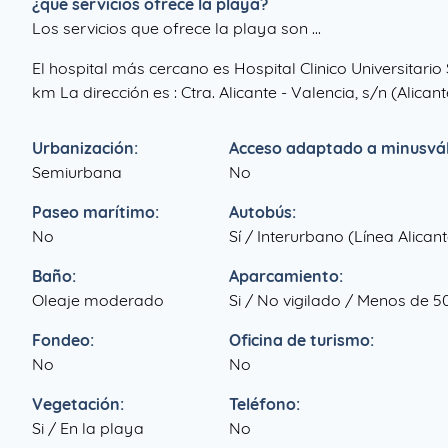
¿que servicios ofrece la playa?
Los servicios que ofrece la playa son ...
El hospital más cercano es Hospital Clinico Universitario
km La dirección es : Ctra. Alicante - Valencia, s/n (Alican
Urbanización:
Acceso adaptado a minusvál
Semiurbana
No
Paseo marítimo:
Autobús:
No
Sí / Interurbano (Línea Alica
Baño:
Aparcamiento:
Oleaje moderado
Si / No vigilado / Menos de 5
Fondeo:
Oficina de turismo:
No
No
Vegetación:
Teléfono:
Si / En la playa
No