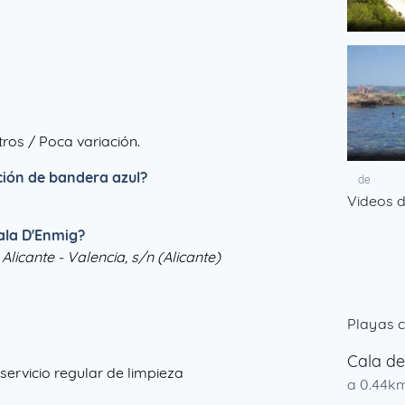
de
ros / Poca variación.
nción de bandera azul?
de
Videos d
ala D'Enmig?
Alicante - Valencia, s/n (Alicante)
Playas c
Cala de
servicio regular de limpieza
a 0.44k