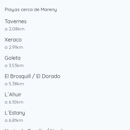
Playas cerca de Mareny
Tavernes
a 2.08km
Xeraco
a 2.91km
Goleta
a 3.53km
El Brosquill / El Dorado
a 5.38km
L´Ahuir
a 6.10km
L´Estany
a 6.81km