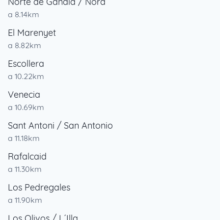
Norte de Gandía / Nord
a 8.14km
El Marenyet
a 8.82km
Escollera
a 10.22km
Venecia
a 10.69km
Sant Antoni / San Antonio
a 11.18km
Rafalcaid
a 11.30km
Los Pedregales
a 11.90km
Los Olivos / L´Illa