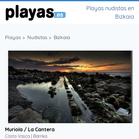
Playas nudistas en
Bizkaia
Playas
>
Nudistas
>
Bizkaia
Muriola / La Cantera
Costa Vasca | Barrika