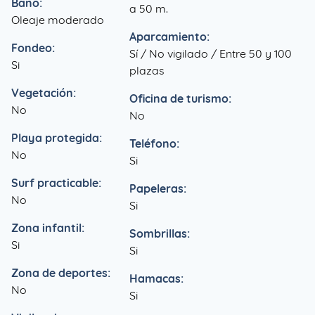
Baño:
a 50 m.
Oleaje moderado
Aparcamiento:
Fondeo:
Sí / No vigilado / Entre 50 y 100
Si
plazas
Vegetación:
Oficina de turismo:
No
No
Playa protegida:
Teléfono:
No
Si
Surf practicable:
Papeleras:
No
Si
Zona infantil:
Sombrillas:
Si
Si
Zona de deportes:
Hamacas:
No
Si