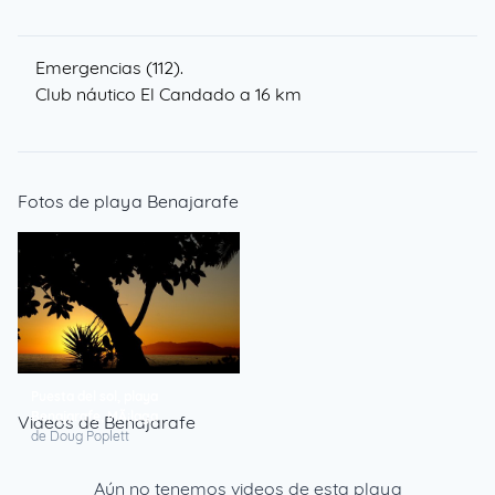
Emergencias (112).
Club náutico El Candado a 16 km
Fotos de playa Benajarafe
Puesta del sol, playa
Benajarafe, MÃ¡laga
Videos de Benajarafe
de Doug Poplett
Aún no tenemos videos de esta playa