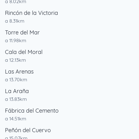
a 8.02km
Rincón de la Victoria
a 8.31km
Torre del Mar
a 11.98km
Cala del Moral
a 12.13km
Las Arenas
a 13.70km
La Araña
a 13.83km
Fábrica del Cemento
a 14.51km
Peñón del Cuervo
a 15.07km