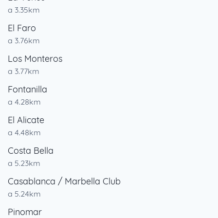
a 3.35km
El Faro
a 3.76km
Los Monteros
a 3.77km
Fontanilla
a 4.28km
El Alicate
a 4.48km
Costa Bella
a 5.23km
Casablanca / Marbella Club
a 5.24km
Pinomar