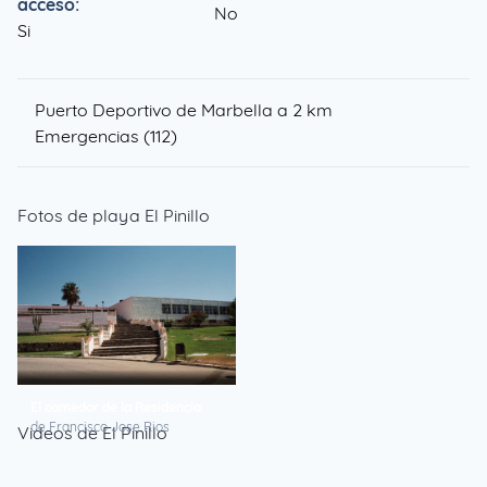
acceso:
No
Si
Puerto Deportivo de Marbella a 2 km
Emergencias (112)
Fotos de playa El Pinillo
El comedor de la Residencia.
de Francisco Jose Rios
Videos de El Pinillo