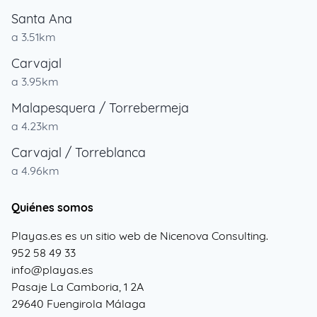
Santa Ana
a 3.51km
Carvajal
a 3.95km
Malapesquera / Torrebermeja
a 4.23km
Carvajal / Torreblanca
a 4.96km
Quiénes somos
Playas.es es un sitio web de Nicenova Consulting.
952 58 49 33
info@playas.es
Pasaje La Camboria, 1 2A
29640 Fuengirola Málaga