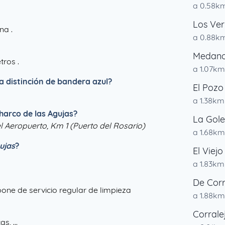
a 0.58k
Los Ver
na .
a 0.88k
Medan
tros .
a 1.07km
la distinción de bandera azul?
El Pozo
a 1.38km
harco de las Agujas?
La Gole
l Aeropuerto, Km 1 (Puerto del Rosario)
a 1.68km
ujas
?
El Viejo
a 1.83km
De Corr
pone de servicio regular de limpieza
a 1.88km
Corrale
, ...