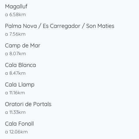
Magalluf
a 6.58km
Palma Nova / Es Carregador / Son Maties
a 7.56km
Camp de Mar
a 8.07km
Cala Blanca
a 8.47km
Cala Llamp
a 11.16km
Oratori de Portals
a 11.33km
Cala Fonoll
a 12.06km