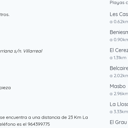
Playas c
Les Cas
tros.
a 0.62k
Benies
a 0.90k
El Cere
riana s/n. Villarreal
a 1.31km
Belcair
a 2.02k
Masbo
mpieza
a 2.96k
La Llos
a 3.33k
 se encuentra a una distancia de 23 Km La
El Grau
l teléfono es el 964399775