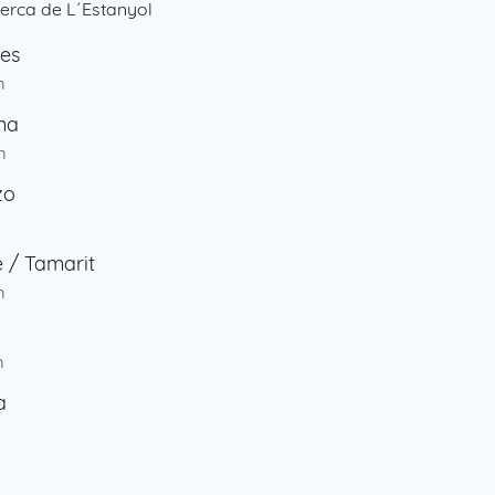
erca de L´Estanyol
es
m
ma
m
zo
e / Tamarit
m
m
a
m