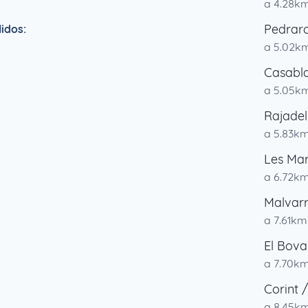
a 4.28k
Pedrar
idos:
a 5.02k
Casabl
a 5.05k
Rajadel
a 5.83k
Les Mar
a 6.72k
Malvar
a 7.61km
El Bova
a 7.70k
Corint 
a 8.45k