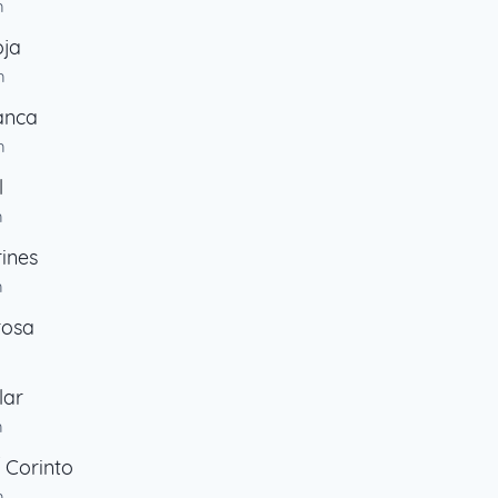
m
oja
m
anca
m
l
m
ines
m
rosa
lar
m
/ Corinto
m