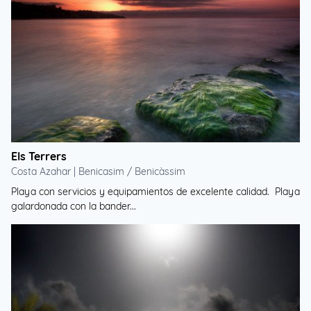
Els Terrers
Costa Azahar | Benicasim / Benicàssim
Playa con servicios y equipamientos de excelente calidad. Playa
galardonada con la bander...