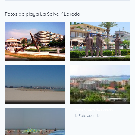
Fotos de playa La Salvé / Laredo
-LAREDO-(Cantabria)
Laredo Monumento
de cuky
de JOSE CANCIO RIOS
Playa de Laredo - 02
PanorÃ¡mica de Laredo
de JOSE CANCIO RIOS
de Foto Juande