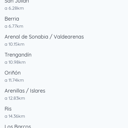
San Julián
a 6.28km
Berria
a 6.77km
Arenal de Sonabia / Valdearenas
a 10.15km
Trengandín
a 10.98km
Oriñón
a 11.74km
Arenillas / Islares
a 12.83km
Ris
a 14.36km
Los Barcos