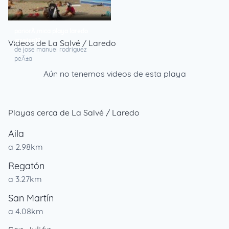
panorÃ¡mica playa laredo
josetxo19
Videos de La Salvé / Laredo
de jose manuel rodriguez
peÃ±a
Aún no tenemos videos de esta playa
Playas cerca de La Salvé / Laredo
Aila
a 2.98km
Regatón
a 3.27km
San Martín
a 4.08km