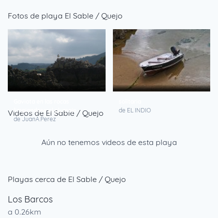
Fotos de playa El Sable / Quejo
Gaviota en las rocas
solitaria
limpiandose el plumaje .
de EL INDIO
Videos de El Sable / Quejo
de JuanA.Perez
Aún no tenemos videos de esta playa
Playas cerca de El Sable / Quejo
Los Barcos
a 0.26km