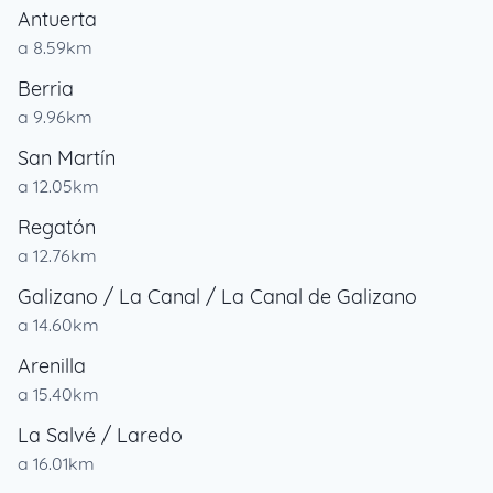
Antuerta
a 8.59km
Berria
a 9.96km
San Martín
a 12.05km
Regatón
a 12.76km
Galizano / La Canal / La Canal de Galizano
a 14.60km
Arenilla
a 15.40km
La Salvé / Laredo
a 16.01km