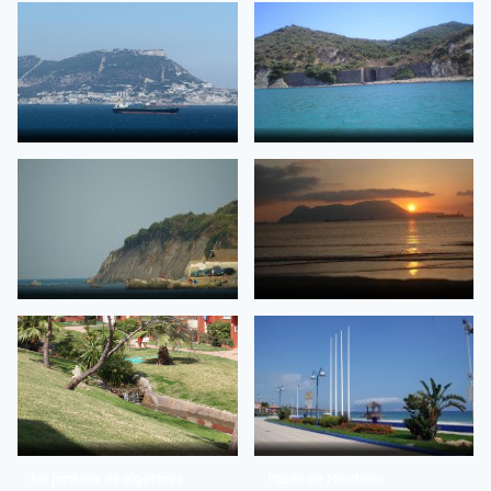
Playa de Getares, Algeciras
Bunker
de dvd360_180
de Fetiche
Gibraltar
La Aguadilla-Getares
de M.BOSCH
de Paco Mendez
La Ballenera
the sunrise over Gibraltar
de Chano Rodriguez
de j.e.weintritt
los jardines de algetares
Paseo de Maritimo