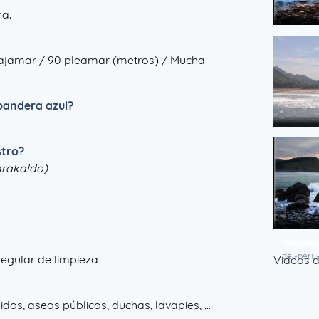
na.
Atardece
de -peru
bajamar / 90 pleamar (metros) / Mucha
 bandera azul?
Playa de
stro?
de Suait
Barakaldo)
Rompiend
de -peru
regular de limpieza
Videos d
os, aseos públicos, duchas, lavapies, ...