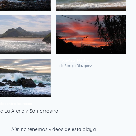
r en La Arena
Cantabrico
-
de llo1
 La Arena (Muskiz)
PobeÃ±a_Muskiz
ek
de Sergio Blazquez
o contra las rocas
-
e La Arena / Somorrostro
Aún no tenemos videos de esta playa