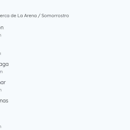
erca de La Arena / Somorrostro
ón
m
m
naga
km
ar
m
enas
m
m