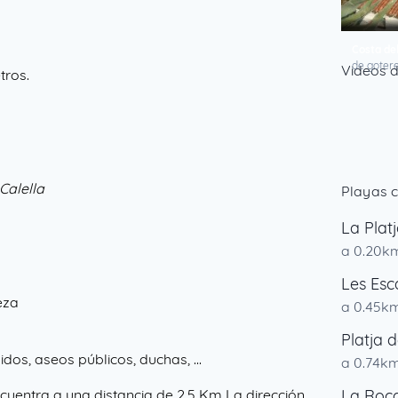
Costa de
de gotere
Videos d
tros.
Calella
Playas c
La Platj
a 0.20k
Les Esc
eza
a 0.45k
Platja 
dos, aseos públicos, duchas, ...
a 0.74k
cuentra a una distancia de 2,5 Km La dirección
La Roc