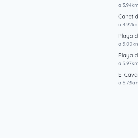
a 3.94k
Canet 
a 4.92k
Playa 
a 5.00k
Playa d
a 5.97k
El Cava
a 6.73k