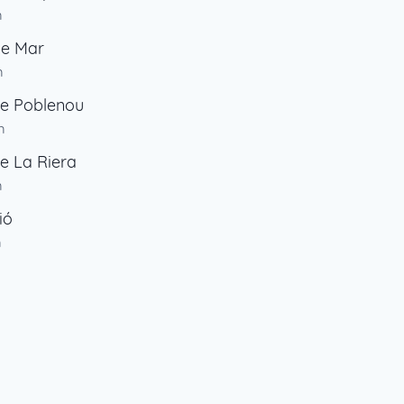
m
de Mar
m
de Poblenou
m
e La Riera
m
ió
m