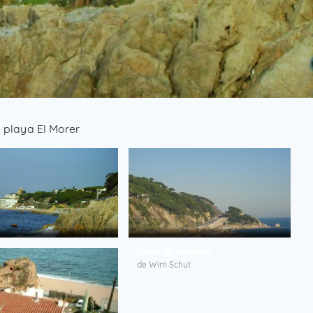
 playa El Morer
 de Mar, Costa del Maresme
Costa del Maresme
i
de Wim Schut