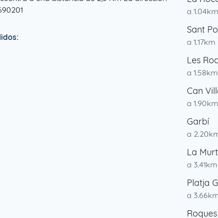
7690201
a 1.04k
Sant Po
idos:
a 1.17km
Les Ro
a 1.58km
Can Vil
a 1.90k
Garbí
a 2.20k
La Murt
a 3.41km
Platja 
a 3.66k
Roques