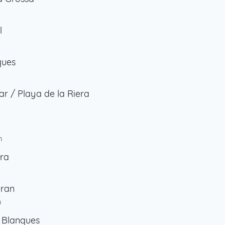
m
l
ques
lar / Playa de la Riera
m
m
ra
Gran
m
 Blanques