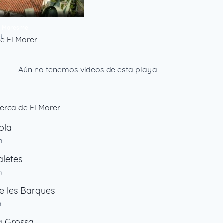
l Maresme
i
e El Morer
Aún no tenemos videos de esta playa
erca de El Morer
ola
m
aletes
m
de les Barques
m
a Grossa