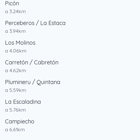
Picón
a 3.24km
Perceberos / La Estaca
a 3.94km
Los Molinos
a 4.06km
Carretón / Cabretón
a 4.62km
Plumineru / Quintana
a 5.59km
La Escaladina
a 5.76km
Campiecho
a 6.61km