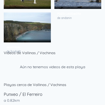
FARO DE BUSTO
POZO LAGÃœERA
de JoseMariaFreitas
de andanin
acantilado
de frodo69
Videos de Vallinas / Vachinas
Aún no tenemos videos de esta playa
Playas cerca de Vallinas / Vachinas
Punxeo / El Ferreiro
a 0.82km