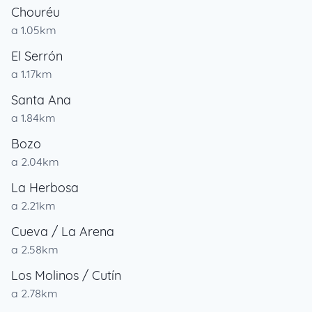
Chouréu
a 1.05km
El Serrón
a 1.17km
Santa Ana
a 1.84km
Bozo
a 2.04km
La Herbosa
a 2.21km
Cueva / La Arena
a 2.58km
Los Molinos / Cutín
a 2.78km