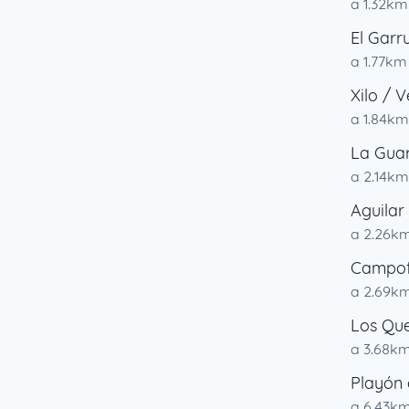
a 1.32km
El Garr
a 1.77km
Xilo / 
a 1.84km
La Gua
a 2.14km
Aguilar
a 2.26k
Campof
a 2.69k
Los Qu
a 3.68k
Playón 
a 6.43k