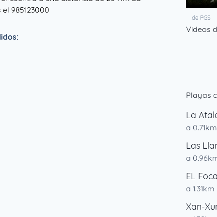
es el 985123000
de PGS
Videos 
idos:
Playas 
La Ata
a 0.71km
Las Lla
a 0.96k
EL Foc
a 1.31km
Xan-Xu