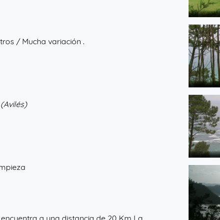
de PGS
ros / Mucha variación .
de PGS
(Avilés)
impieza
de PGS
e encuentra a una distancia de 20 Km La