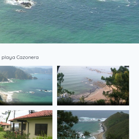
e playa Cazonera
 costa
RutaXilo costa
de PGS