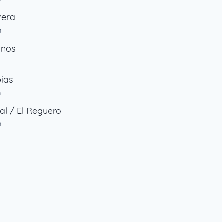
vera
m
inos
m
ias
m
ial / El Reguero
m