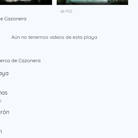
de PGS
de Cazonera
Aún no tenemos videos de esta playa
cerca de Cazonera
laya
nas
m
arón
n