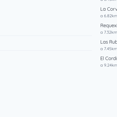
La Cor
a 6.82k
Requex
a 7.32k
Las Rub
a 7.45k
El Cord
a 9.24k