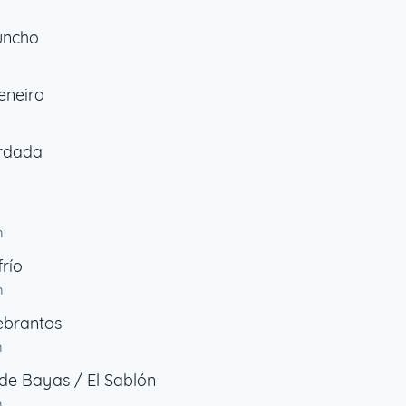
uncho
Veneiro
rdada
m
río
m
ebrantos
m
de Bayas / El Sablón
m