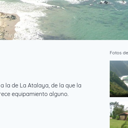
Fotos d
 la de La Atalaya, de la que la
frece equipamiento alguno.
RutaXilo
de PGS