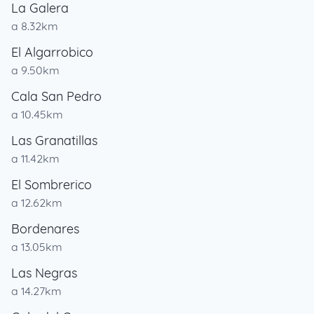
La Galera
a 8.32km
El Algarrobico
a 9.50km
Cala San Pedro
a 10.45km
Las Granatillas
a 11.42km
El Sombrerico
a 12.62km
Bordenares
a 13.05km
Las Negras
a 14.27km