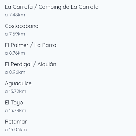
La Garrofa / Camping de La Garrofa
a 7.48km
Costacabana
a 7.69km
El Palmer / La Parra
a 8.76km
El Perdigal / Alquián
a 8.96km
Aguadulce
a 13.72km
El Toyo
a 13.78km
Retamar
a 15.03km