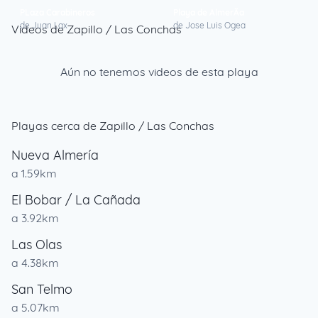
PLaza Carabineros
Playa de AlmerÃ­a
de Juan Lax
de Jose Luis Ogea
Videos de Zapillo / Las Conchas
Aún no tenemos videos de esta playa
Playas cerca de Zapillo / Las Conchas
Nueva Almería
a 1.59km
El Bobar / La Cañada
a 3.92km
Las Olas
a 4.38km
San Telmo
a 5.07km