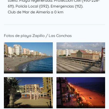
suelo. Playa regenerada. Protección Civil (950-228-
611). Policía Local (092). Emergencias (112).
Club de Mar de Almería a 0 km
Fotos de playa Zapillo / Las Conchas
Playas Zapillo desde San
EstaciÃ³n de Tren - Almeria,
Miguel
Spain
de Juan Lax
de Isaac Garcia