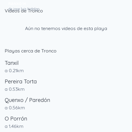
RIANXO 14
de jose luis hidalgo
Videos de Tronco
Aún no tenemos videos de esta playa
Playas cerca de Tronco
Tanxil
a 0.21km
Pereira Torta
a 0.53km
Quenxo / Paredón
a 0.56km
O Porrón
a 1.46km