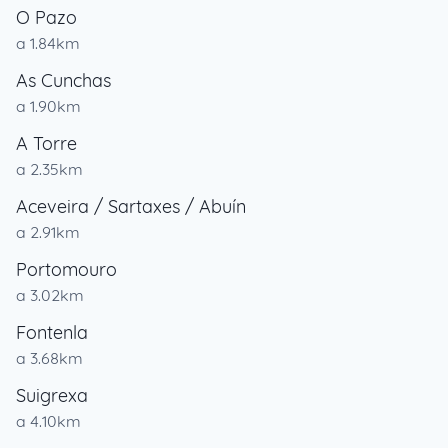
O Pazo
a 1.84km
As Cunchas
a 1.90km
A Torre
a 2.35km
Aceveira / Sartaxes / Abuín
a 2.91km
Portomouro
a 3.02km
Fontenla
a 3.68km
Suigrexa
a 4.10km