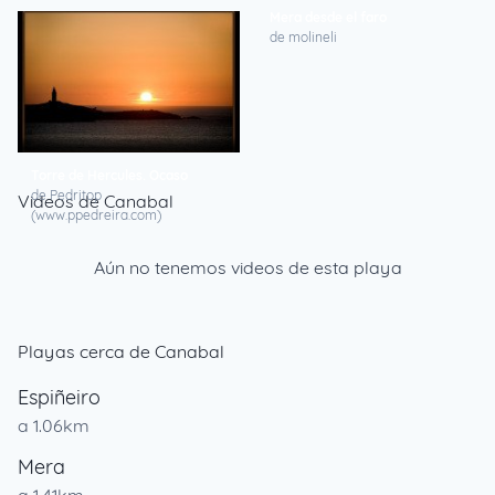
Puesta de Sol sobre la Torre de
Mera desde el faro
HÃ©rcules
de molineli
de jparis
Torre de Hercules. Ocaso
de Pedritop
Videos de Canabal
(www.ppedreira.com)
Aún no tenemos videos de esta playa
Playas cerca de Canabal
Espiñeiro
a 1.06km
Mera