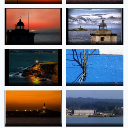
Velero y ocaso
Solpor dende o faro de Mera
de Antonio Torres SÃ¡nchez
de molineli
Faro de Mera. Ocaso
2000 aÃ±os los separan
de Pedritop
de Pedritop
(www.ppedreira.com)
(www.ppedreira.com)
Cala Punta Bufadoiro (O
Mera
Xunqueiro)
de javierbranas
de CdePaz