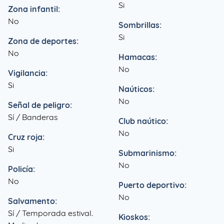
Si
Zona infantil:
No
Sombrillas:
Si
Zona de deportes:
No
Hamacas:
No
Vigilancia:
Si
Naúticos:
No
Señal de peligro:
Sí / Banderas
Club naútico:
No
Cruz roja:
Si
Submarinismo:
No
Policía:
No
Puerto deportivo:
No
Salvamento:
Sí / Temporada estival.
Kioskos: