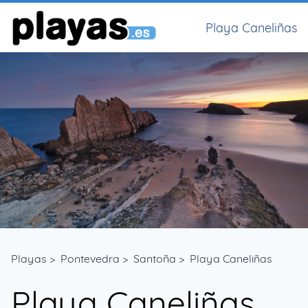
Playa Caneliñas
Playas
>
Pontevedra
>
Santoña
>
Playa Caneliñas
Playa Caneliñas