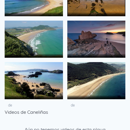
de
de
de
de
de
de
Videos de Caneliñas
Aún no tenemos videos de esta playa