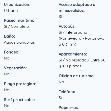
Urbanización:
Acceso adaptado a
Urbana
minusválidos:
Si
Paseo marítimo:
Si / Completo
Autobús:
Sí / Interurbano
Baño:
(Pontevedra - Portonovo
Aguas tranquilas
a 0,3 Km)
Fondeo:
Aparcamiento:
No
Sí / No vigilado / Entre 50
y 100 plazas
Vegetación:
No
Oficina de turismo:
No
Playa protegida:
No
Teléfono:
Si
Surf practicable:
No
Papeleras: