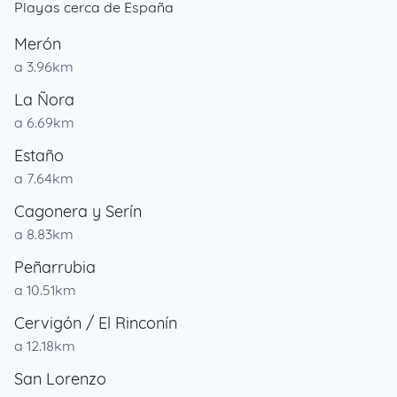
Playas cerca de España
Merón
a 3.96km
La Ñora
a 6.69km
Estaño
a 7.64km
Cagonera y Serín
a 8.83km
Peñarrubia
a 10.51km
Cervigón / El Rinconín
a 12.18km
San Lorenzo