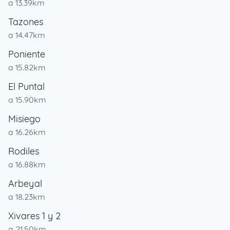
a 13.39km
Tazones
a 14.47km
Poniente
a 15.82km
El Puntal
a 15.90km
Misiego
a 16.26km
Rodiles
a 16.88km
Arbeyal
a 18.23km
Xivares 1 y 2
a 21.50km