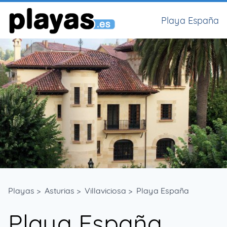
Playa España
Playas
>
Asturias
>
Villaviciosa
>
Playa España
Playa España