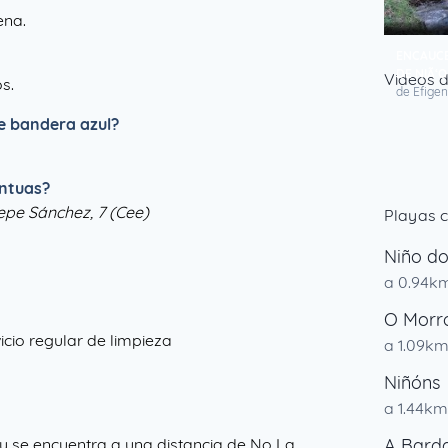
ena.
ENCAUCE
DE NIÃ‘
Videos d
s.
de Efigen
de bandera azul?
antuas?
Pepe Sánchez, 7 (Cee)
Playas c
Niño d
a 0.94k
O Morr
cio regular de limpieza
a 1.09k
Niñóns
a 1.44km
 y se encuentra a una distancia de No La
A Bard