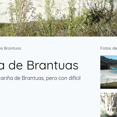
de Brantuas
Fotos de
a de Brantuas
ña de Brantuas, pero con difícil
NIÃ‘ONS
de lordle