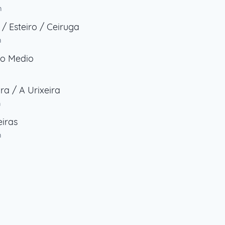
m
 / Esteiro / Ceiruga
m
do Medio
ra / A Urixeira
m
iras
m