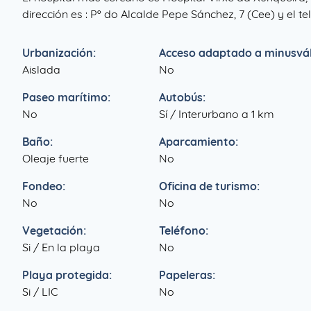
dirección es : Pº do Alcalde Pepe Sánchez, 7 (Cee) y el t
Urbanización:
Acceso adaptado a minusvál
Aislada
No
Paseo marítimo:
Autobús:
No
Sí / Interurbano a 1 km
Baño:
Aparcamiento:
Oleaje fuerte
No
Fondeo:
Oficina de turismo:
No
No
Vegetación:
Teléfono:
Si / En la playa
No
Playa protegida:
Papeleras:
Si / LIC
No