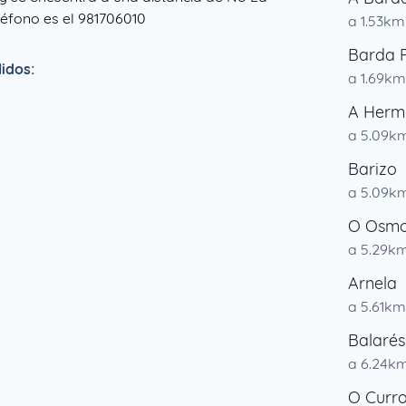
eléfono es el 981706010
a 1.53km
Barda 
idos:
a 1.69km
A Herm
a 5.09k
Barizo
a 5.09k
O Osm
a 5.29k
Arnela
a 5.61km
Balarés
a 6.24k
O Curr