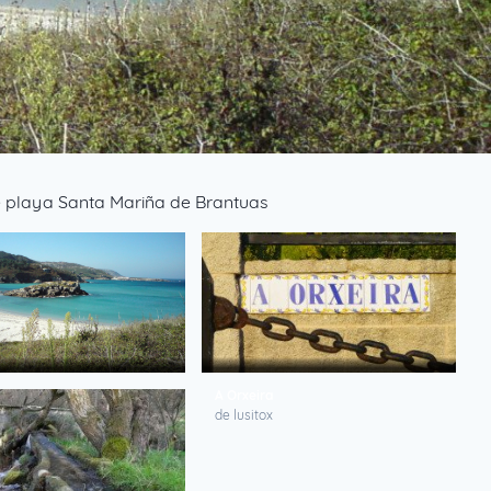
 playa Santa Mariña de Brantuas
A Orxeira
ss
de lusitox