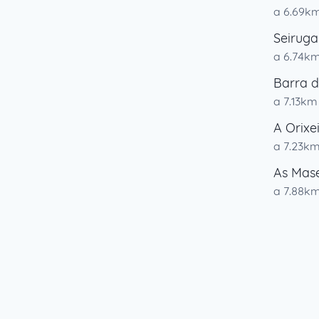
a 6.69k
Seiruga
a 6.74k
Barra 
a 7.13km
A Orixei
a 7.23k
As Mase
a 7.88k