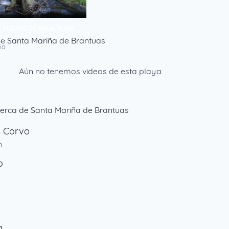
 MOLINO DE AGUA.PLAYA
ONS
e Santa Mariña de Brantuas
ia
Aún no tenemos videos de esta playa
erca de Santa Mariña de Brantuas
o Corvo
m
o
m
a