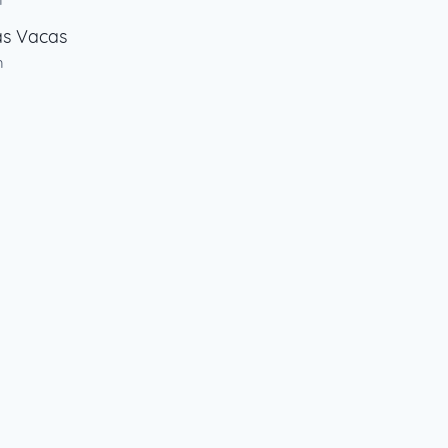
as Vacas
m