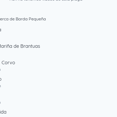
cerca de Barda Pequeña
a
m
ariña de Brantuas
o Corvo
m
o
m
m
ida