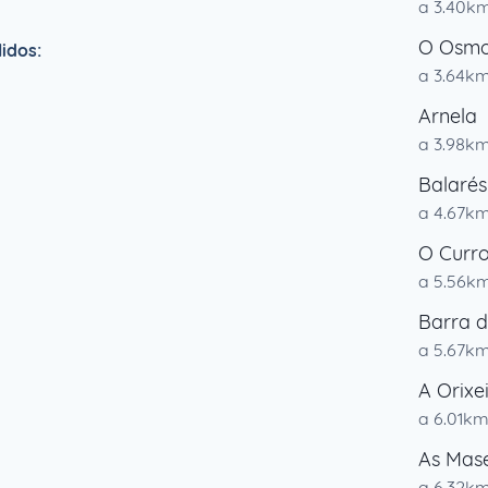
a 3.40k
O Osm
idos:
a 3.64k
Arnela
a 3.98k
Balarés
a 4.67k
O Curr
a 5.56k
Barra 
a 5.67k
A Orixei
a 6.01k
As Mase
a 6.32k