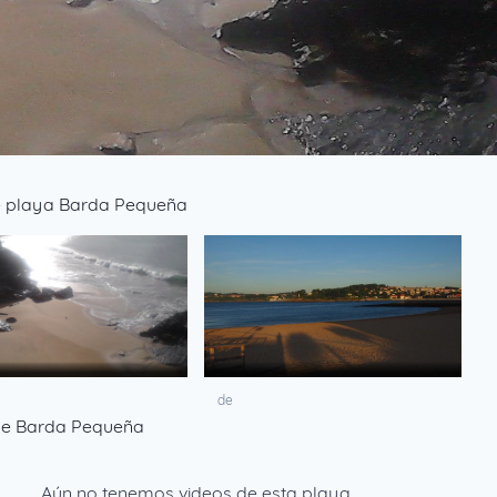
e playa Barda Pequeña
de
de Barda Pequeña
Aún no tenemos videos de esta playa