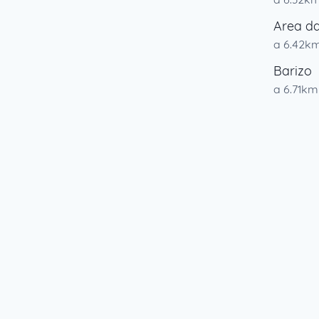
Area d
a 6.42k
Barizo
a 6.71km