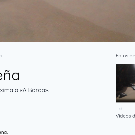
a
Fotos d
eña
óxima a «A Barda».
de
Videos 
ena.