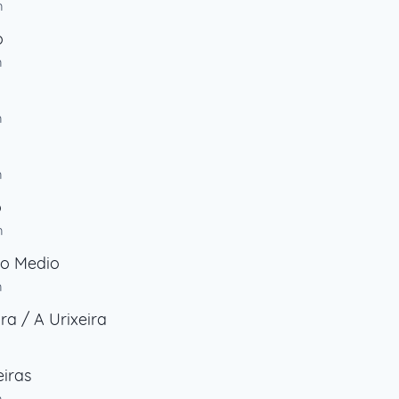
m
o
m
m
m
o
m
do Medio
m
ra / A Urixeira
m
iras
m