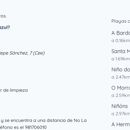
ros.
Playas 
azul?
A Bard
a 0.16k
Santa M
Pepe Sánchez, 7 (Cee)
a 1.69km
Niño d
a 2.47k
O Morr
r de limpieza
a 2.59k
Niñóns
a 2.97k
, y se encuentra a una distancia de No La
A Herm
eléfono es el 981706010